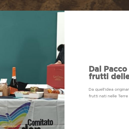
Dal Pacco 
frutti del
Da quell’idea originar
frutti nati nelle Ter