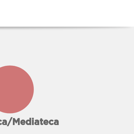
che
il
e
il
don
iana
ro
eca/Mediateca