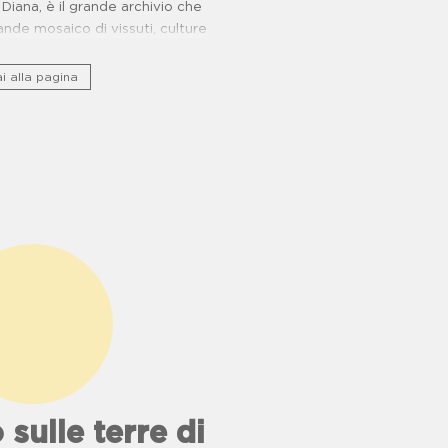
Diana, è il grande archivio che
..
nde mosaico di vissuti, culture
rie di resistenza.
i alla pagina
 sulle terre di