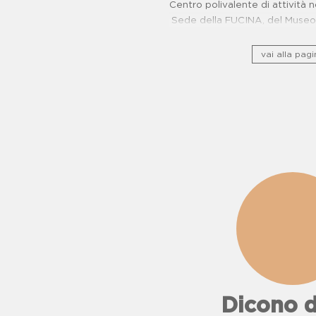
Centro polivalente di attività n
Sede della FUCINA, del Museo 
camorra e del Centro di Pr
Oncologiche. Proposte dida
vai alla pagi
Dicono d