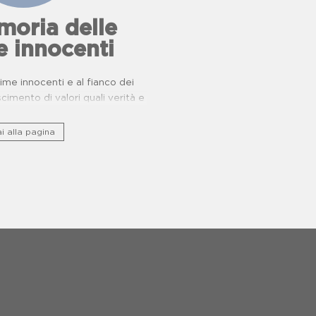
oria delle
e innocenti
ttime innocenti e al fianco dei
oscimento di valori quali verità e
giustizia.
i alla pagina