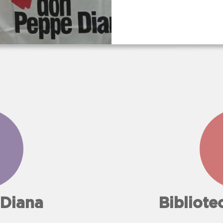
...decisero 
messaggio,
l'impegno
sacrificio
di
Giuseppe D
non dovesse
 Diana
Bibliot
essere