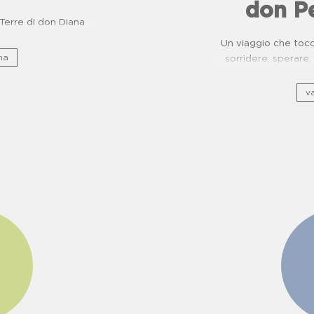
don P
e Terre di don Diana
Un viaggio che tocca
na
sorridere, sperar
ripercorre il patrimo
di usanze, c
va