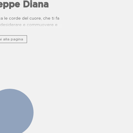
eppe Diana
 le corde del cuore, che ti fa
e, desiderare e commuovere e
nio storico culturale lungo ponti
ucina e buone pratiche.
i alla pagina