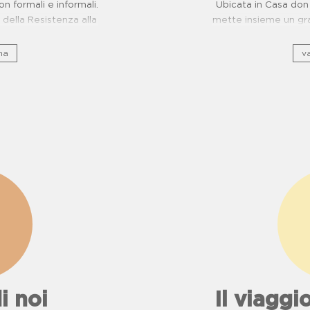
on formali e informali.
Ubicata in Casa don 
dimenticati
.
della Resistenza alla
mette insieme un gra
evenzione Malattie
e, sto
ttiche per scuole.
na
va
i noi
Il viaggio