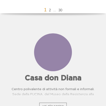
1
2
...
30
Casa don Diana
Centro polivalente di attività non formali e informali.
Sede della FUCINA, del Museo della Resistenza alla
camorra e del Centro di Prevenzione Malattie
Oncologiche. Proposte didattiche per scuole.
vai alla pagina