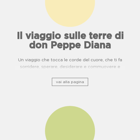
Il viaggio sulle terre di
don Peppe Diana
Un viaggio che tocca le corde del cuore, che ti fa
sorridere, sperare, desiderare e commuovere e
ripercorre il patrimonio storico culturale lungo ponti
di usanze, cucina e buone pratiche.
vai alla pagina