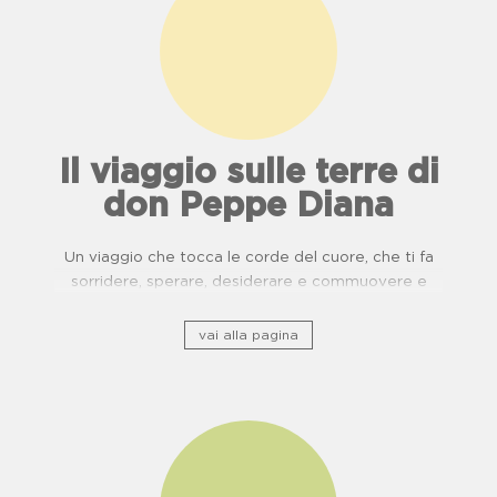
Il viaggio sulle terre di
don Peppe Diana
Un viaggio che tocca le corde del cuore, che ti fa
sorridere, sperare, desiderare e commuovere e
ripercorre il patrimonio storico culturale lungo ponti
di usanze, cucina e buone pratiche.
vai alla pagina