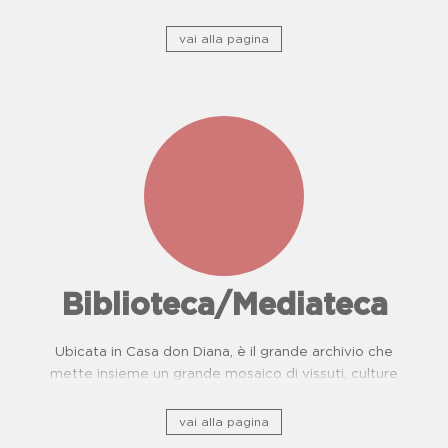
camorra e del Centro di Prevenzione Malattie
Oncologiche. Proposte didattiche per scuole.
vai alla pagina
Biblioteca/Mediateca
Ubicata in Casa don Diana, è il grande archivio che
mette insieme un grande mosaico di vissuti, culture
e, storie di resistenza.
vai alla pagina