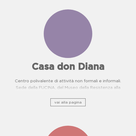
Casa don Diana
Centro polivalente di attività non formali e informali.
Sede della FUCINA, del Museo della Resistenza alla
camorra e del Centro di Prevenzione Malattie
Oncologiche. Proposte didattiche per scuole.
vai alla pagina