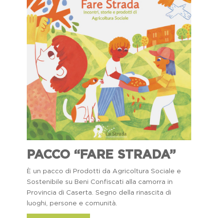
Dicono Di Noi
Il Viaggio Sulle Terre Di Don
Peppe Diana
Festival Dell'impegno Civile
Home
Memoria Delle Vittime
Comunicati Stampa
Premio Artistico Letterario
Premio Nazionale Don Peppe
Diana
19 Marzo
Lavora Con Noi
Gallery
PACCO “FARE STRADA”
È un pacco di Prodotti da Agricoltura Sociale e
Sostenibile su Beni Confiscati alla camorra in
Provincia di Caserta. Segno della rinascita di
luoghi, persone e comunità.