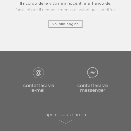
Il ricordo delle vittime innocenti e al fianco dei
familiari per il riconoscimento di valori quali verità e
giustizia.
vai alla pagina
contattaci via
contattaci via
e-mail
messenger
apri modulo firma