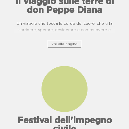
Il viaggio sulle terre di
don Peppe Diana
Un viaggio che tocca le corde del cuore, che ti fa
sorridere, sperare, desiderare e commuovere e
ripercorre il patrimonio storico culturale lungo ponti
di usanze, cucina e buone pratiche.
vai alla pagina
Festival dell'impegno