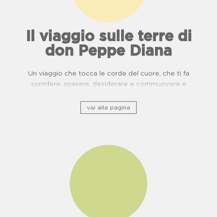
Il viaggio sulle terre di
don Peppe Diana
Un viaggio che tocca le corde del cuore, che ti fa
sorridere, sperare, desiderare e commuovere e
ripercorre il patrimonio storico culturale lungo ponti
di usanze, cucina e buone pratiche.
vai alla pagina