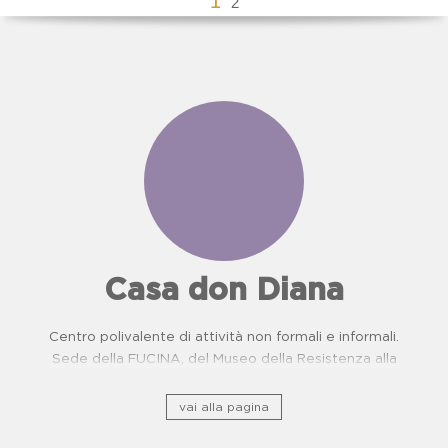
1
2
Casa don Diana
Centro polivalente di attività non formali e informali.
Sede della FUCINA, del Museo della Resistenza alla
camorra e del Centro di Prevenzione Malattie
Oncologiche. Proposte didattiche per scuole.
vai alla pagina