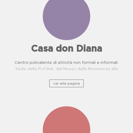
Casa don Diana
Centro polivalente di attività non formali e informali.
Sede della FUCINA, del Museo della Resistenza alla
camorra e del Centro di Prevenzione Malattie
Oncologiche. Proposte didattiche per scuole.
vai alla pagina