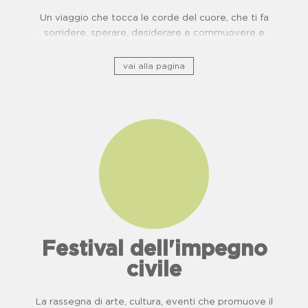
Un viaggio che tocca le corde del cuore, che ti fa
sorridere, sperare, desiderare e commuovere e
ripercorre il patrimonio storico culturale lungo ponti
di usanze, cucina e buone pratiche.
vai alla pagina
Festival dell'impegno
civile
La rassegna di arte, cultura, eventi che promuove il