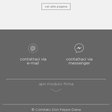
giustizia.
vai alla pagina
contattaci via
contattaci via
e-mail
messenger
apri modulo firma
© Comitato Don Peppe Diana