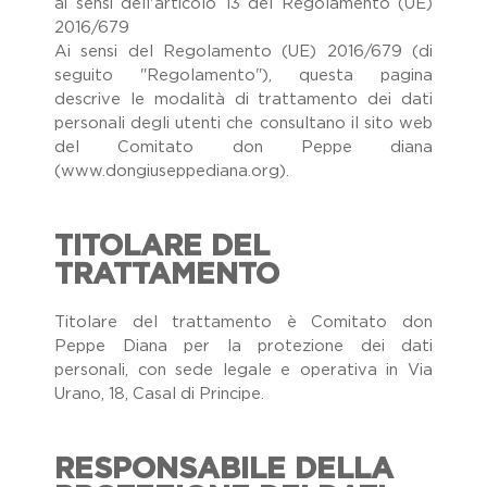
ai sensi dell'articolo 13 del Regolamento (UE)
Dicono Di Noi
2016/679
Il Viaggio Sulle Terre Di Don
Ai sensi del Regolamento (UE) 2016/679 (di
Peppe Diana
seguito "Regolamento"), questa pagina
Festival Dell'impegno Civile
descrive le modalità di trattamento dei dati
personali degli utenti che consultano il sito web
Home
Memoria Delle Vittime
del Comitato don Peppe diana
Comunicati Stampa
(www.dongiuseppediana.org).
Premio Artistico Letterario
Premio Nazionale Don Peppe
Diana
TITOLARE DEL
TRATTAMENTO
19 Marzo
Lavora Con Noi
Titolare del trattamento è Comitato don
Gallery
Peppe Diana per la protezione dei dati
personali, con sede legale e operativa in Via
Urano, 18, Casal di Principe.
RESPONSABILE DELLA