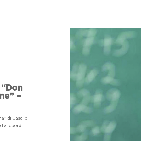
o “Don
ne” –
” di Casal di
 al coord...