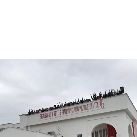
iana
ro
..