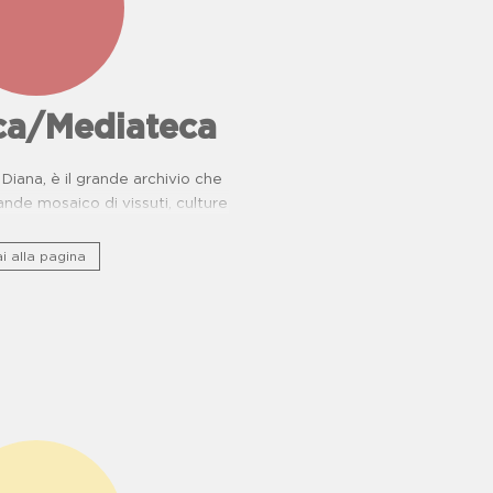
eca/Mediateca
Diana, è il grande archivio che
nde mosaico di vissuti, culture
rie di resistenza.
i alla pagina