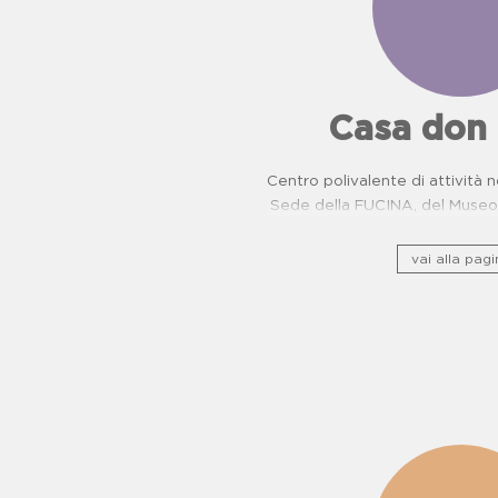
Casa don
Centro polivalente di attività n
Sede della FUCINA, del Museo 
camorra e del Centro di Pr
Oncologiche. Proposte dida
vai alla pagi