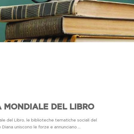
che
il
 MONDIALE DEL LIBRO
e
il
le del Libro, le biblioteche tematiche sociali del
don
iana uniscono le forze e annunciano ...