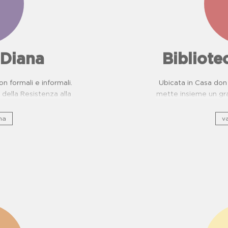
 Diana
Bibliot
on formali e informali.
Ubicata in Casa don 
della Resistenza alla
mette insieme un gra
evenzione Malattie
e, sto
ttiche per scuole.
na
va