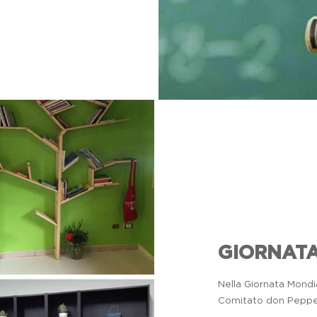
...decisero 
messaggio,
GIORNATA
l'impegno
Nella Giornata Mondia
sacrificio
di
Comitato don Peppe D