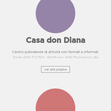
Casa don Diana
Centro polivalente di attività non formali e informali.
Sede della FUCINA, del Museo della Resistenza alla
camorra e del Centro di Prevenzione Malattie
Oncologiche. Proposte didattiche per scuole.
vai alla pagina