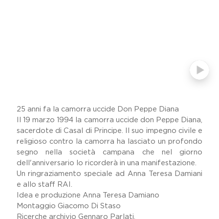
Dicono Di Noi
Il Viaggio Sulle Terre Di Don
Peppe Diana
Festival Dell'impegno Civile
Home
Memoria Delle Vittime
Comunicati Stampa
Premio Artistico Letterario
Premio Nazionale Don Peppe
Diana
25 anni fa la camorra uccide Don Peppe Diana
Il 19 marzo 1994 la camorra uccide don Peppe Diana,
19 Marzo
sacerdote di Casal di Principe. Il suo impegno civile e
Lavora Con Noi
religioso contro la camorra ha lasciato un profondo
Gallery
segno nella società campana che nel giorno
dell'anniversario lo ricorderà in una manifestazione.
Un ringraziamento speciale ad Anna Teresa Damiani
e allo staff RAI.
Idea e produzione Anna Teresa Damiano
Montaggio Giacomo Di Staso
Ricerche archivio Gennaro Parlati.