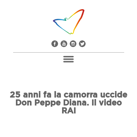
Pacco Alla Camorra
25 anni fa la camorra uccide
Don Giuseppe Diana
Don Peppe Diana. Il video
Il Comitato Don Peppe Diana
RAI
Soci E Adesioni
Casa Don Diana
Mediateca E Biblioteca