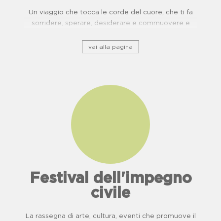
Un viaggio che tocca le corde del cuore, che ti fa
sorridere, sperare, desiderare e commuovere e
ripercorre il patrimonio storico culturale lungo ponti
di usanze, cucina e buone pratiche.
vai alla pagina
Festival dell'impegno
civile
La rassegna di arte, cultura, eventi che promuove il