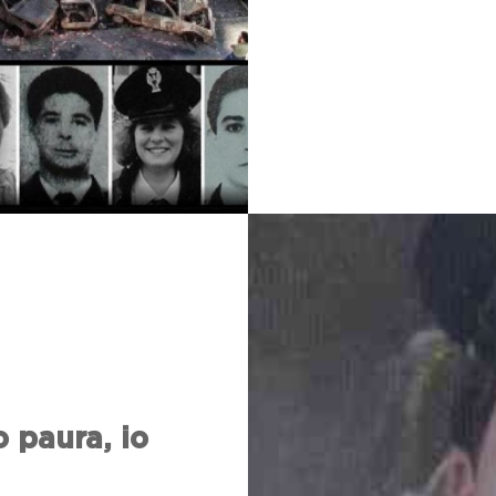
Giuseppe D
non dovesse
essere
dimenticati
.
 paura, io