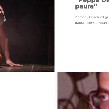
"Peppe Dia
paura"
Domani, lunedì 28 gi
paura" per Campania 