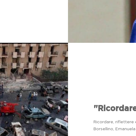
...decisero 
messaggio,
"Ricordar
l'impegno
Ricordare, rifletter
sacrificio
di
Borsellino, Emanuela 