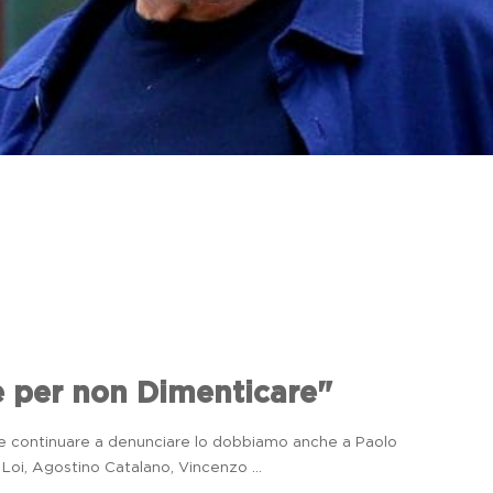
che
il
e per non Dimenticare"
e
il
e e continuare a denunciare lo dobbiamo anche a Paolo
don
Loi, Agostino Catalano, Vincenzo ...