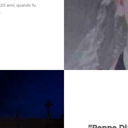
 20 anni, quando fu
.