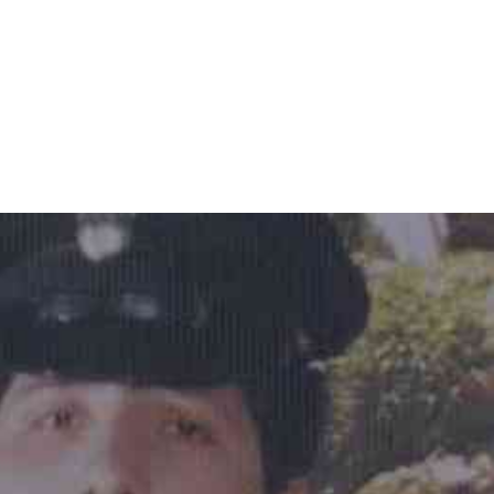
iana
ro
..