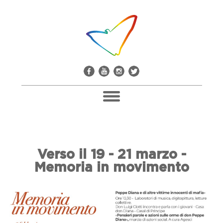
Pacco Alla Camorra
Verso il 19 - 21 marzo -
Don Giuseppe Diana
Memoria in movimento
Il Comitato Don Peppe Diana
Soci E Adesioni
Casa Don Diana
Mediateca E Biblioteca