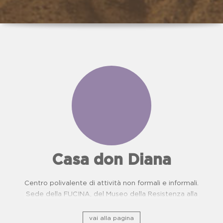
Casa don Diana
Centro polivalente di attività non formali e informali.
Sede della FUCINA, del Museo della Resistenza alla
camorra e del Centro di Prevenzione Malattie
Oncologiche. Proposte didattiche per scuole.
vai alla pagina