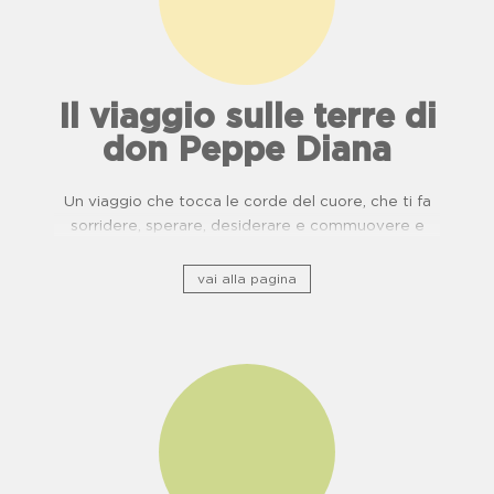
Il viaggio sulle terre di
don Peppe Diana
Un viaggio che tocca le corde del cuore, che ti fa
sorridere, sperare, desiderare e commuovere e
ripercorre il patrimonio storico culturale lungo ponti
di usanze, cucina e buone pratiche.
vai alla pagina