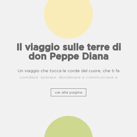
Il viaggio sulle terre di
don Peppe Diana
Un viaggio che tocca le corde del cuore, che ti fa
sorridere, sperare, desiderare e commuovere e
ripercorre il patrimonio storico culturale lungo ponti
di usanze, cucina e buone pratiche.
vai alla pagina