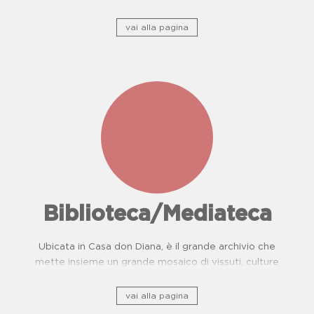
camorra e del Centro di Prevenzione Malattie
Oncologiche. Proposte didattiche per scuole.
vai alla pagina
Biblioteca/Mediateca
Ubicata in Casa don Diana, è il grande archivio che
mette insieme un grande mosaico di vissuti, culture
e, storie di resistenza.
vai alla pagina