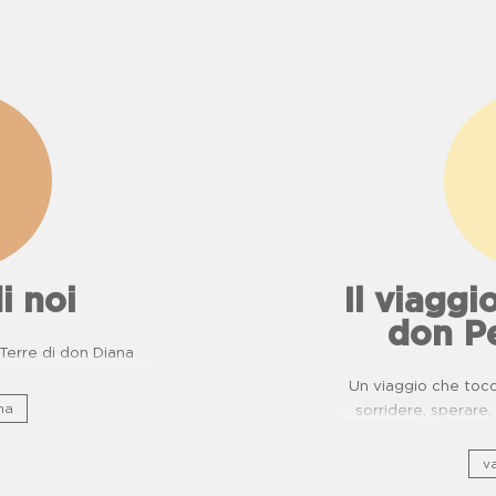
i noi
Il viaggio
don P
e Terre di don Diana
Un viaggio che tocca
na
sorridere, sperar
ripercorre il patrimo
di usanze, c
va