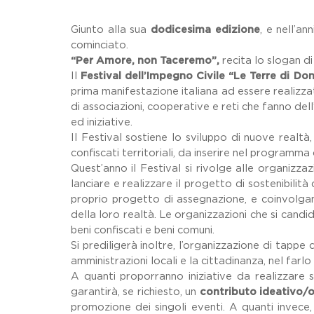
Giunto alla sua
dodicesima edizione
, e nell’a
cominciato.
“Per Amore, non Taceremo”,
recita lo slogan di
Il
Festival dell’Impegno Civile “Le Terre di Don
prima manifestazione italiana ad essere realizzata
di associazioni, cooperative e reti che fanno del
ed iniziative.
Il Festival sostiene lo sviluppo di nuove realtà
confiscati territoriali, da inserire nel programma 
Quest’anno il Festival si rivolge alle organizz
lanciare e realizzare il progetto di sostenibilità
proprio progetto di assegnazione, e coinvolgano 
della loro realtà. Le organizzazioni che si can
beni confiscati e beni comuni.
Si prediligerà inoltre, l’organizzazione di tappe 
amministrazioni locali e la cittadinanza, nel farlo
A quanti proporranno iniziative da realizzare 
garantirà, se richiesto, un
contributo ideativo/
promozione dei singoli eventi. A quanti invece, 