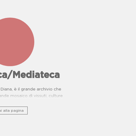
eca/Mediateca
Diana, è il grande archivio che
nde mosaico di vissuti, culture
rie di resistenza.
i alla pagina