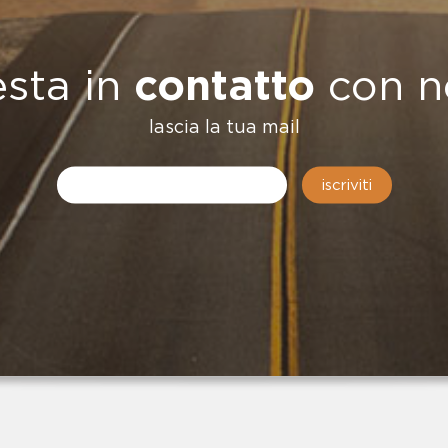
esta in
contatto
con n
...decisero 
lascia la tua mail
messaggio,
l'impegno
iscriviti
sacrificio
di
Giuseppe D
non dovesse
essere
dimenticati
.