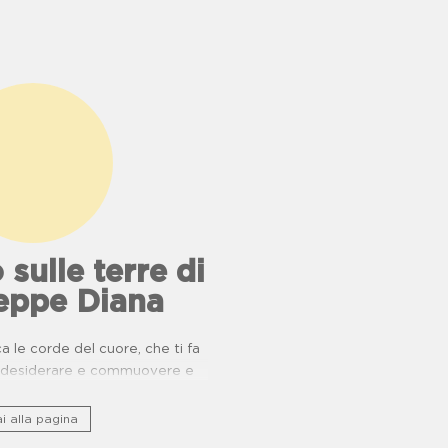
 sulle terre di
eppe Diana
 le corde del cuore, che ti fa
e, desiderare e commuovere e
nio storico culturale lungo ponti
ucina e buone pratiche.
i alla pagina