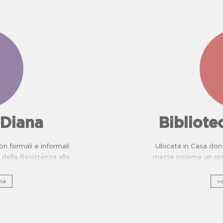
 Diana
Bibliot
on formali e informali.
Ubicata in Casa don 
della Resistenza alla
mette insieme un gra
evenzione Malattie
e, sto
ttiche per scuole.
na
va