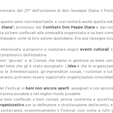
nniversario del 25° dell’uccisione di don Giuseppe Diana, il Fe
 questo anno così importante, e così reciterà anche questa ediz
 Diana”,
promosso dal
Comitato Don Peppe Diana
e dal coo
 sui beni confiscati alla criminalità organizzata e sui beni comu
l’impegno civile la loro azione quotidiana. Era una rassegna loc
, interessate a proporre e realizzare singoli
eventi culturali
, 
complessivo dell’iniziativa.
azioni “giovani” e ai Comuni, che hanno in gestione un bene 
 del bene che gli è stato assegnato. L’
idea
è che le organizzazi
le Amministrazioni, gli imprenditori sociali, i volontari e tutt
dideranno, potranno essere supportate organizzazioni consolida
del Festival, in
beni non ancora aperti
, assegnati e non ancora r
 il prima possibile e nel miglior modo possibile.
sui beni confiscati e beni comuni, previa conferma e accettaz
organizzativo
per la definizione e strutturazione dell’evento, 
sosterranno economicamente il Festival, così come a tutti gli