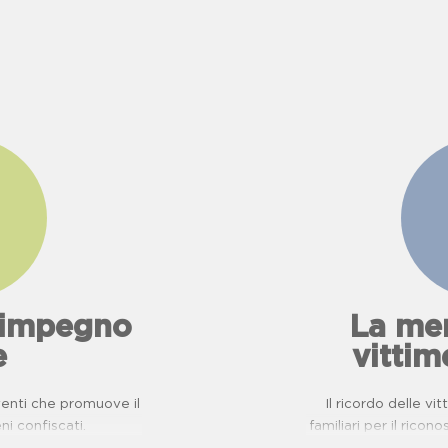
l'impegno
La mem
e
vittim
eventi che promuove il
Il ricordo delle vi
eni confiscati.
familiari per il ricon