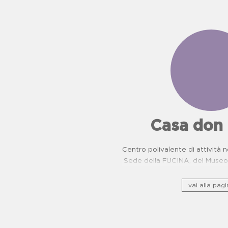
Casa don
Centro polivalente di attività n
Sede della FUCINA, del Museo 
camorra e del Centro di Pr
Oncologiche. Proposte dida
vai alla pagi