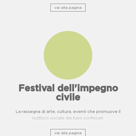
di usanze, cucina e buone pratiche.
vai alla pagina
Festival dell'impegno
civile
La rassegna di arte, cultura, eventi che promuove il
riutilizzo sociale dei beni confiscati.
vai alla pagina