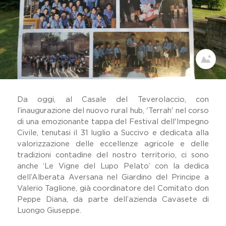
Dicono Di Noi
Il Viaggio Sulle Terre Di Don
Peppe Diana
Festival Dell'impegno Civile
Home
Memoria Delle Vittime
Comunicati Stampa
Premio Artistico Letterario
Da oggi, al Casale del Teverolaccio, con
Premio Nazionale Don Peppe
l’inaugurazione del nuovo rural hub, 'Terrah' nel corso
Diana
di una emozionante tappa del Festival dell'Impegno
19 Marzo
Civile, tenutasi il 31 luglio a Succivo e dedicata alla
Lavora Con Noi
valorizzazione delle eccellenze agricole e delle
Gallery
tradizioni contadine del nostro territorio, ci sono
anche ‘Le Vigne del Lupo Pelato’ con la dedica
dell’Alberata Aversana nel Giardino del Principe a
Valerio Taglione, già coordinatore del Comitato don
Peppe Diana, da parte dell’azienda Cavasete di
Luongo Giuseppe.