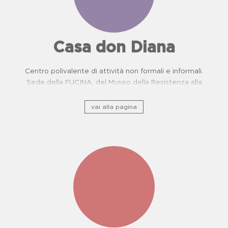
Casa don Diana
Centro polivalente di attività non formali e informali.
Sede della FUCINA, del Museo della Resistenza alla
camorra e del Centro di Prevenzione Malattie
Oncologiche. Proposte didattiche per scuole.
vai alla pagina