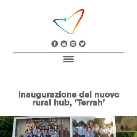
Pacco Alla Camorra
Inaugurazione del nuovo
Don Giuseppe Diana
rural hub, 'Terrah'
Il Comitato Don Peppe Diana
Soci E Adesioni
Casa Don Diana
Mediateca E Biblioteca