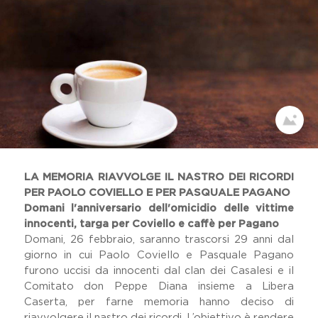
Dicono Di Noi
Il Viaggio Sulle Terre Di Don
Peppe Diana
Festival Dell'impegno Civile
Home
Memoria Delle Vittime
Comunicati Stampa
Premio Artistico Letterario
Premio Nazionale Don Peppe
Diana
19 Marzo
LA MEMORIA RIAVVOLGE IL NASTRO DEI RICORDI
PER PAOLO COVIELLO E PER PASQUALE PAGANO
Lavora Con Noi
Domani l'anniversario dell'omicidio delle vittime
Gallery
innocenti, targa per Coviello e caffè per Pagano
Domani, 26 febbraio, saranno trascorsi 29 anni dal
giorno in cui Paolo Coviello e Pasquale Pagano
furono uccisi da innocenti dal clan dei Casalesi e il
Comitato don Peppe Diana insieme a Libera
Caserta, per farne memoria hanno deciso di
riavvolgere il nastro dei ricordi. L’obiettivo è rendere