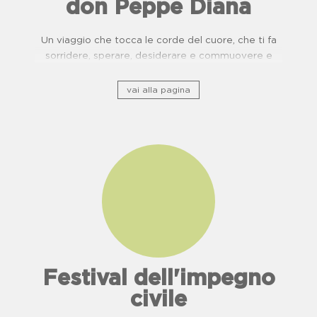
don Peppe Diana
Un viaggio che tocca le corde del cuore, che ti fa
sorridere, sperare, desiderare e commuovere e
ripercorre il patrimonio storico culturale lungo ponti
di usanze, cucina e buone pratiche.
vai alla pagina
Festival dell'impegno
civile