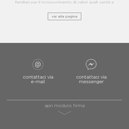
familiari per il riconoscimento di valori quali verità e
giustizia.
vai alla pagina
contattaci via
contattaci via
e-mail
messenger
apri modulo firma