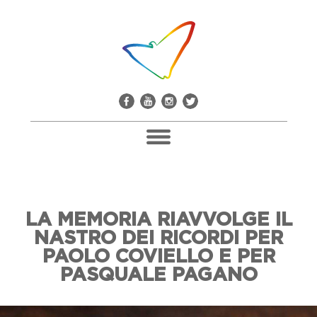
Pacco Alla Camorra
LA MEMORIA RIAVVOLGE IL
Don Giuseppe Diana
NASTRO DEI RICORDI PER
Il Comitato Don Peppe Diana
PAOLO COVIELLO E PER
Soci E Adesioni
PASQUALE PAGANO
Casa Don Diana
Mediateca E Biblioteca