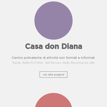
Casa don Diana
Centro polivalente di attività non formali e informali.
Sede della FUCINA, del Museo della Resistenza alla
camorra e del Centro di Prevenzione Malattie
Oncologiche. Proposte didattiche per scuole.
vai alla pagina