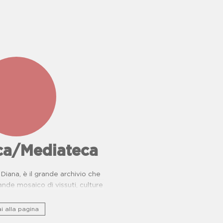
don
iana
ro
..
eca/Mediateca
Diana, è il grande archivio che
nde mosaico di vissuti, culture
rie di resistenza.
i alla pagina