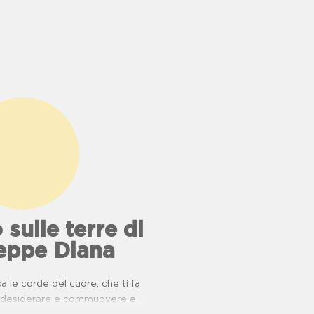
 sulle terre di
eppe Diana
 le corde del cuore, che ti fa
e, desiderare e commuovere e