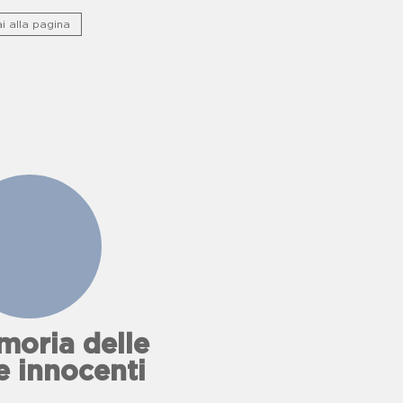
nio storico culturale lungo ponti
ucina e buone pratiche.
i alla pagina
oria delle
e innocenti