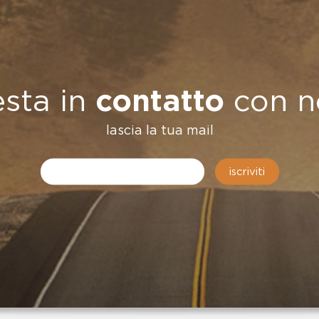
esta in
contatto
con n
lascia la tua mail
iscriviti
...decisero 
messaggio,
l'impegno