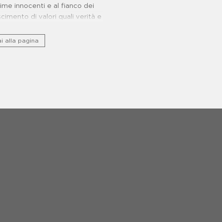
ttime innocenti e al fianco dei
oscimento di valori quali verità e
giustizia.
i alla pagina