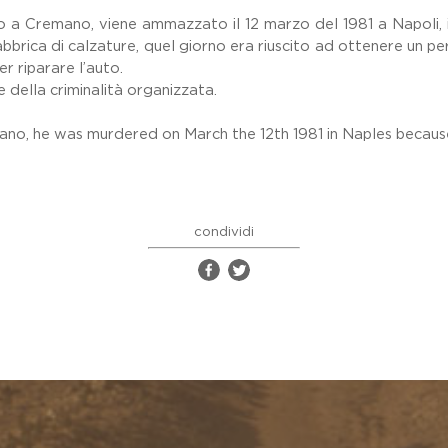
io a Cremano, viene ammazzato il 12 marzo del 1981 a Napoli, i
fabbrica di calzature, quel giorno era riuscito ad ottenere un
er riparare l’auto.
 della criminalità organizzata.
no, he was murdered on March the 12th 1981 in Naples because t
condividi