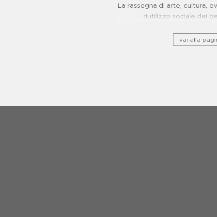
La rassegna di arte, cultura, 
riutilizzo sociale dei b
vai alla pagi