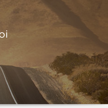
oi
che
il
e
il