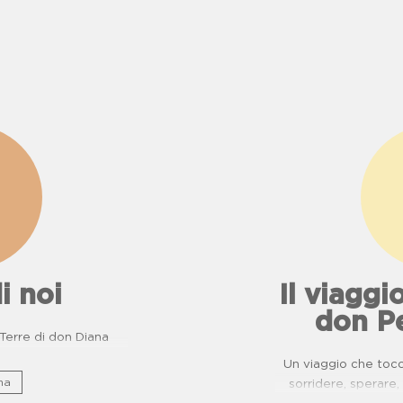
i noi
Il viaggio
don P
e Terre di don Diana
Un viaggio che tocca
na
sorridere, sperar