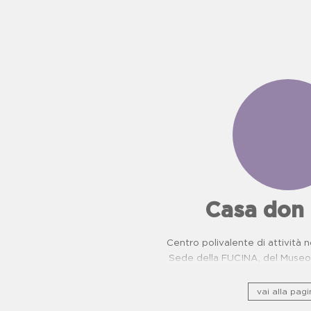
Casa don
Centro polivalente di attività n
Sede della FUCINA, del Museo 
camorra e del Centro di Pr
Oncologiche. Proposte dida
vai alla pagi