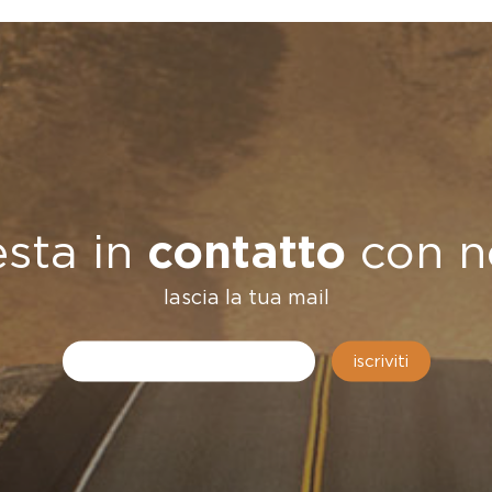
esta in
contatto
con n
lascia la tua mail
iscriviti
...decisero 