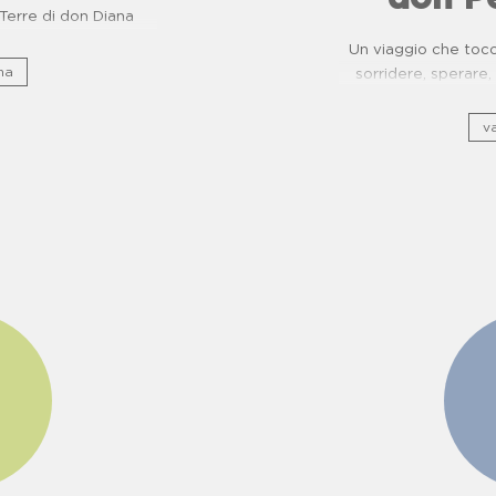
e Terre di don Diana
Un viaggio che tocca
na
sorridere, sperar
ripercorre il patrimo
di usanze, c
va