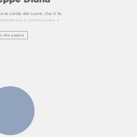
 le corde del cuore, che ti fa
e, desiderare e commuovere e
nio storico culturale lungo ponti
ucina e buone pratiche.
i alla pagina