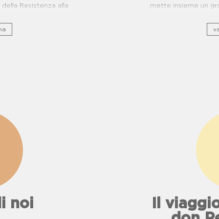
della Resistenza alla
mette insieme un gra
evenzione Malattie
e, sto
ttiche per scuole.
na
va
i noi
Il viaggio
don P