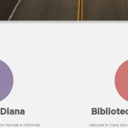
messaggio,
l'impegno
sacrificio
di
Giuseppe D
non dovesse
essere
dimenticati
.
 Diana
Bibliot
on formali e informali.
Ubicata in Casa don 