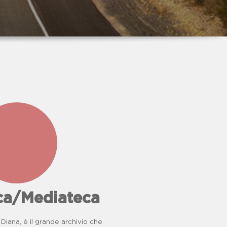
e
il
don
iana
ro
..
eca/Mediateca
Diana, è il grande archivio che