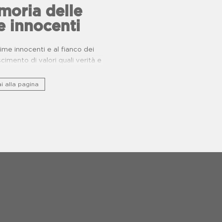
oria delle
e innocenti
ttime innocenti e al fianco dei
oscimento di valori quali verità e
giustizia.
i alla pagina