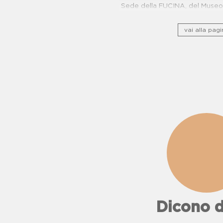
Sede della FUCINA, del Museo 
camorra e del Centro di Pr
Oncologiche. Proposte dida
vai alla pagi
Dicono d