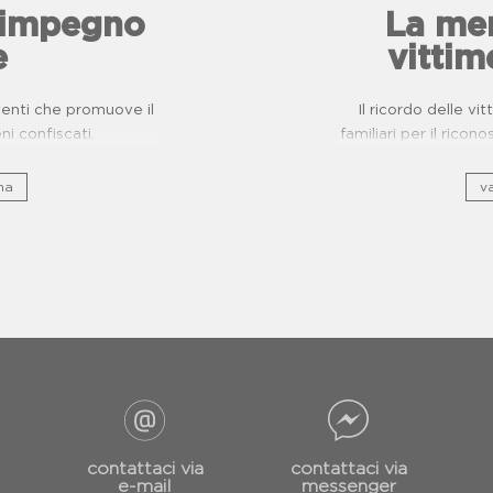
l'impegno
La mem
e
vittim
eventi che promuove il
Il ricordo delle vi
eni confiscati.
familiari per il ricon
na
va
contattaci via
contattaci via
e-mail
messenger