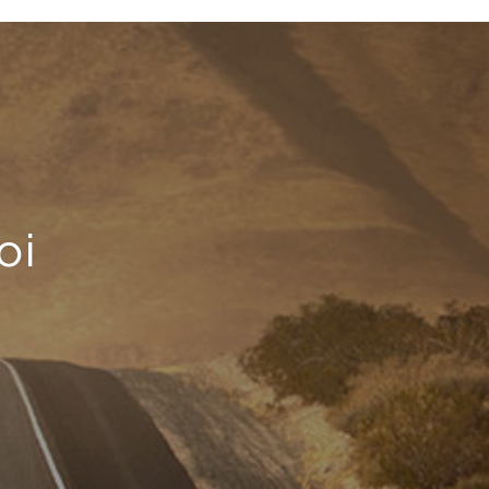
oi
che
il