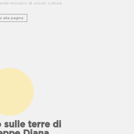
nde mosaico di vissuti, culture
rie di resistenza.
i alla pagina
 sulle terre di
eppe Diana