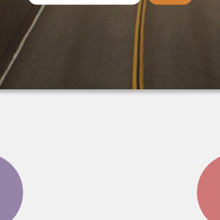
...decisero 
messaggio,
l'impegno
sacrificio
di
Giuseppe D
non dovesse
essere
dimenticati
.