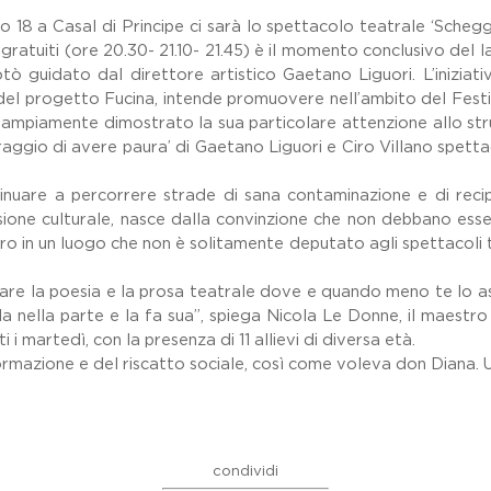
o 18 a Casal di Principe ci sarà lo spettacolo teatrale ‘Sche
ti gratuiti (ore 20.30- 21.10- 21.45) è il momento conclusivo d
tò guidato dal direttore artistico Gaetano Liguori. L’inizia
del progetto Fucina, intende promuovere nell’ambito del Festiv
à ampiamente dimostrato la sua particolare attenzione allo st
aggio di avere paura’ di Gaetano Liguori e Ciro Villano spett
inuare a percorrere strade di sana contaminazione e di reci
sione culturale, nasce dalla convinzione che non debbano esse
o in un luogo che non è solitamente deputato agli spettacoli tea
vare la poesia e la prosa teatrale dove e quando meno te lo aspe
ala nella parte e la fa sua”, spiega Nicola Le Donne, il maestro
 martedì, con la presenza di 11 allievi di diversa età.
formazione e del riscatto sociale, così come voleva don Diana. 
condividi