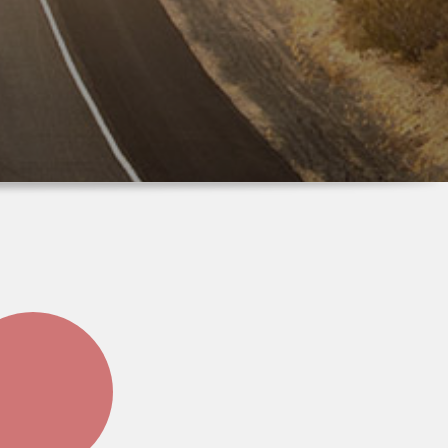
che
il
e
il
don
iana
ro
..