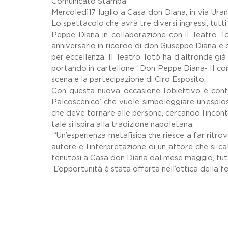
Comunicato Stampa
Mercoledì17 luglio a Casa don Diana, in via Uran
Lo spettacolo che avrà tre diversi ingressi, tut
Peppe Diana in collaborazione con il Teatro To
anniversario in ricordo di don Giuseppe Diana e 
per eccellenza. Il Teatro Totò ha d’altronde gi
portando in cartellone ‘ Don Peppe Diana- Il cor
scena e la partecipazione di Ciro Esposito.
Con questa nuova occasione l’obiettivo è cont
Palcoscenico’ che vuole simboleggiare un’esplo
che deve tornare alle persone, cercando l’incontr
tale si ispira alla tradizione napoletana.
“Un’esperienza metafisica che riesce a far ritro
autore e l’interpretazione di un attore che si c
tenutosi a Casa don Diana dal mese maggio, tutti i
L’opportunità è stata offerta nell’ottica della 