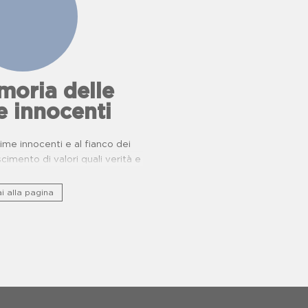
oria delle
e innocenti
ttime innocenti e al fianco dei
oscimento di valori quali verità e
giustizia.
i alla pagina