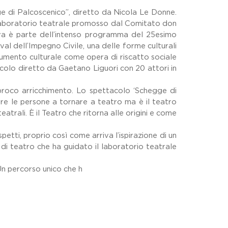
gge di Palcoscenico”, diretto da Nicola Le Donne.
el laboratorio teatrale promosso dal Comitato don
tiva è parte dell’intenso programma del 25esimo
al dell’Impegno Civile, una delle forme culturali
rumento culturale come opera di riscatto sociale
acolo diretto da Gaetano Liguori con 20 attori in
proco arricchimento. Lo spettacolo ‘Schegge di
re le persone a tornare a teatro ma è il teatro
trali. È il Teatro che ritorna alle origini e come
tti, proprio così come arriva l’ispirazione di un
 di teatro che ha guidato il laboratorio teatrale
Un percorso unico che h