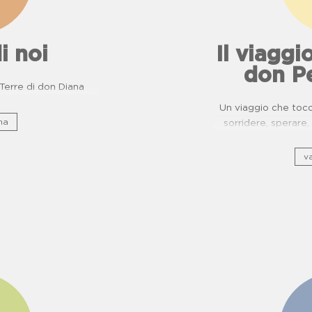
i noi
Il viaggio
don P
e Terre di don Diana
Un viaggio che tocca
na
sorridere, sperar
ripercorre il patrimo
di usanze, c
va