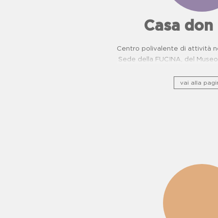
Casa don
Centro polivalente di attività n
Sede della FUCINA, del Museo 
camorra e del Centro di Pr
Oncologiche. Proposte dida
vai alla pagi