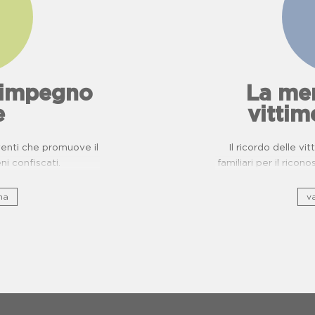
l'impegno
La mem
e
vittim
eventi che promuove il
Il ricordo delle vi
eni confiscati.
familiari per il ricon
na
va