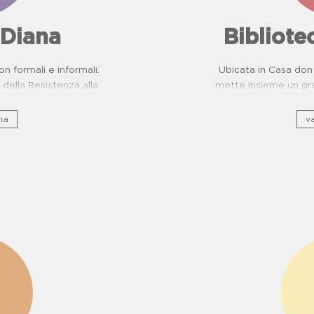
 Diana
Bibliot
on formali e informali.
Ubicata in Casa don 
della Resistenza alla
mette insieme un gra
evenzione Malattie
e, sto
ttiche per scuole.
na
va