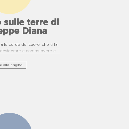
 sulle terre di
eppe Diana
 le corde del cuore, che ti fa
e, desiderare e commuovere e
nio storico culturale lungo ponti
ucina e buone pratiche.
i alla pagina