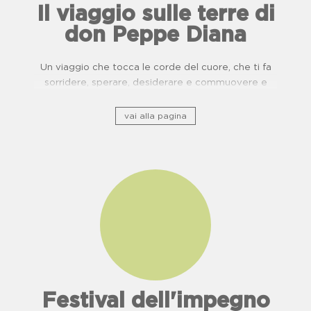
Il viaggio sulle terre di
don Peppe Diana
Un viaggio che tocca le corde del cuore, che ti fa
sorridere, sperare, desiderare e commuovere e
ripercorre il patrimonio storico culturale lungo ponti
di usanze, cucina e buone pratiche.
vai alla pagina
Festival dell'impegno