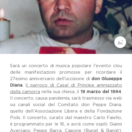
Dicono Di Noi
Il Viaggio Sulle Terre Di Don
Peppe Diana
Festival Dell'impegno Civile
Home
Memoria Delle Vittime
Comunicati Stampa
Premio Artistico Letterario
Premio Nazionale Don Peppe
Diana
Sarà un concerto di musica popolare l'evento clou
delle manifestazioni promosse per ricordare il
19 Marzo
27esimo anniversario dell'uccisione di
don Giuseppe
Lavora Con Noi
Diana
,
il parroco di Casal di Principe ammazzato
Gallery
dalla camorra
nella sua chiesa, il
19 marzo del 1994
.
Il concerto, causa pandemia, sarà trasmesso via web
sui canali social del Comitato don Peppe Diana,
quello dell'Associazione Libera e della Fondazione
Polis. Il concerto, curato dal maestro Carlo Faiello,
è programmato per le 16, e avrà come ospiti: Gianni
Aversano, Peppe Barra, Capone (Bungt & Bangt),