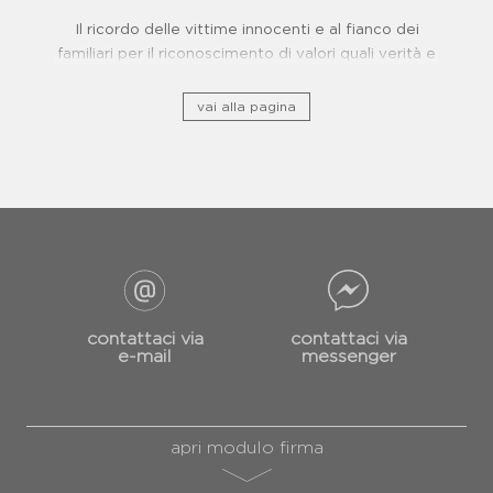
Il ricordo delle vittime innocenti e al fianco dei
familiari per il riconoscimento di valori quali verità e
giustizia.
vai alla pagina
contattaci via
contattaci via
e-mail
messenger
apri modulo firma