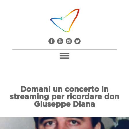
Pacco Alla Camorra
Domani un concerto in
Don Giuseppe Diana
streaming per ricordare don
Il Comitato Don Peppe Diana
Giuseppe Diana
Soci E Adesioni
Casa Don Diana
Mediateca E Biblioteca