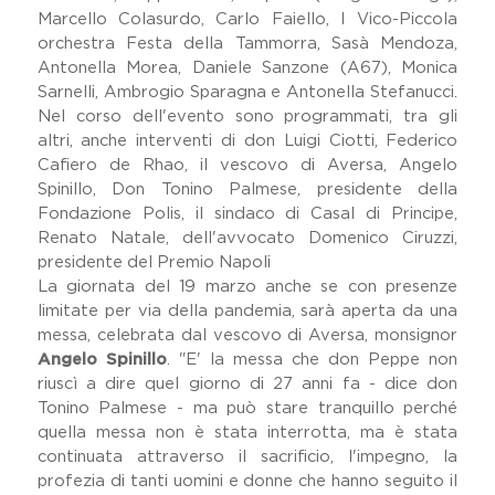
Marcello Colasurdo, Carlo Faiello, I Vico-Piccola
orchestra Festa della Tammorra, Sasà Mendoza,
Antonella Morea, Daniele Sanzone (A67), Monica
Sarnelli, Ambrogio Sparagna e Antonella Stefanucci.
Nel corso dell'evento sono programmati, tra gli
altri, anche interventi di don Luigi Ciotti, Federico
Cafiero de Rhao, il vescovo di Aversa, Angelo
Spinillo, Don Tonino Palmese, presidente della
Fondazione Polis, il sindaco di Casal di Principe,
Renato Natale, dell'avvocato Domenico Ciruzzi,
presidente del Premio Napoli
La giornata del 19 marzo anche se con presenze
limitate per via della pandemia, sarà aperta da una
messa, celebrata dal vescovo di Aversa, monsignor
Angelo Spinillo
. "E' la messa che don Peppe non
riuscì a dire quel giorno di 27 anni fa - dice don
Tonino Palmese - ma può stare tranquillo perché
quella messa non è stata interrotta, ma è stata
continuata attraverso il sacrificio, l'impegno, la
profezia di tanti uomini e donne che hanno seguito il