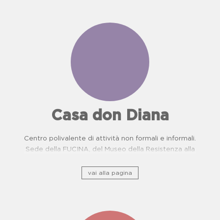
Casa don Diana
Centro polivalente di attività non formali e informali.
Sede della FUCINA, del Museo della Resistenza alla
camorra e del Centro di Prevenzione Malattie
Oncologiche. Proposte didattiche per scuole.
vai alla pagina