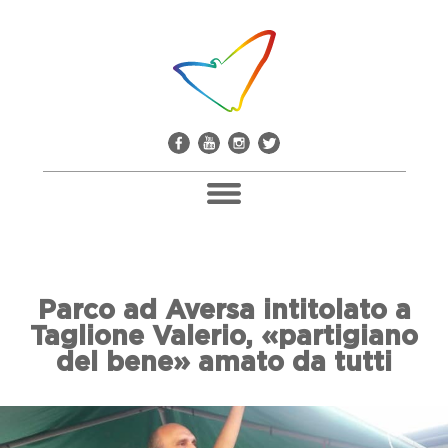
Pacco Alla Camorra
Parco ad Aversa intitolato a
Don Giuseppe Diana
Taglione Valerio, «partigiano
Il Comitato Don Peppe Diana
del bene» amato da tutti
Soci E Adesioni
Casa Don Diana
Mediateca E Biblioteca