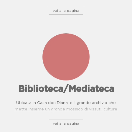
camorra e del Centro di Prevenzione Malattie
Oncologiche. Proposte didattiche per scuole.
vai alla pagina
Biblioteca/Mediateca
Ubicata in Casa don Diana, è il grande archivio che
mette insieme un grande mosaico di vissuti, culture
e, storie di resistenza.
vai alla pagina