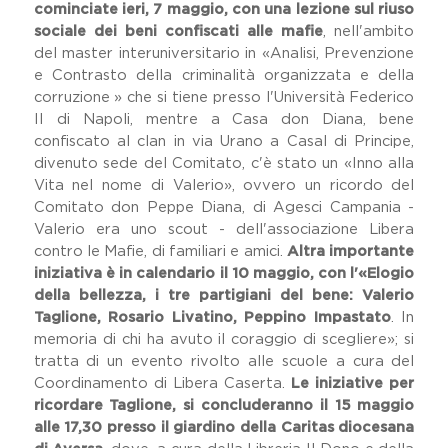
cominciate ieri, 7 maggio, con una lezione sul riuso
sociale dei beni confiscati alle mafie
, nell'ambito
del master interuniversitario in «Analisi, Prevenzione
e Contrasto della criminalità organizzata e della
corruzione » che si tiene presso l'Università Federico
II di Napoli, mentre a Casa don Diana, bene
confiscato al clan in via Urano a Casal di Principe,
divenuto sede del Comitato, c'è stato un «Inno alla
Vita nel nome di Valerio», ovvero un ricordo del
Comitato don Peppe Diana, di Agesci Campania -
Valerio era uno scout - dell'associazione Libera
contro le Mafie, di familiari e amici.
Altra importante
iniziativa è in calendario il 10 maggio, con l'«Elogio
della bellezza, i tre partigiani del bene: Valerio
Taglione, Rosario Livatino, Peppino Impastato
. In
memoria di chi ha avuto il coraggio di scegliere»; si
tratta di un evento rivolto alle scuole a cura del
Coordinamento di Libera Caserta.
Le iniziative per
ricordare Taglione, si concluderanno il 15 maggio
alle 17,30 presso il giardino della Caritas diocesana