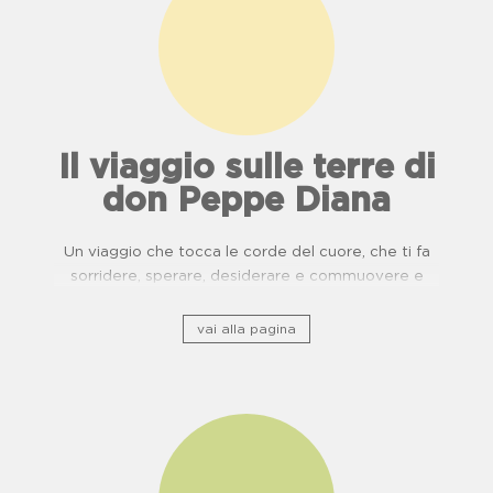
Il viaggio sulle terre di
don Peppe Diana
Un viaggio che tocca le corde del cuore, che ti fa
sorridere, sperare, desiderare e commuovere e
ripercorre il patrimonio storico culturale lungo ponti
di usanze, cucina e buone pratiche.
vai alla pagina