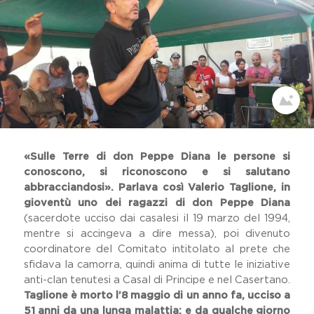
Dicono Di Noi
Il Viaggio Sulle Terre Di Don
Peppe Diana
Festival Dell'impegno Civile
Home
Memoria Delle Vittime
Comunicati Stampa
Premio Artistico Letterario
Premio Nazionale Don Peppe
Diana
«Sulle Terre di don Peppe Diana le persone si
conoscono, si riconoscono e si salutano
19 Marzo
abbracciandosi». Parlava così Valerio Taglione, in
Lavora Con Noi
gioventù uno dei ragazzi di don Peppe Diana
Gallery
(sacerdote ucciso dai casalesi il 19 marzo del 1994,
mentre si accingeva a dire messa), poi divenuto
coordinatore del Comitato intitolato al prete che
sfidava la camorra, quindi anima di tutte le iniziative
anti-clan tenutesi a Casal di Principe e nel Casertano.
Taglione è morto l’8 maggio di un anno fa, ucciso a
51 anni da una lunga malattia; e da qualche giorno