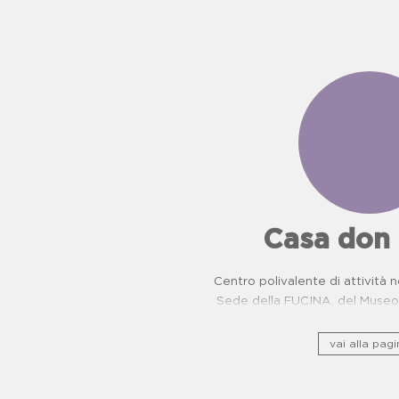
Casa don
Centro polivalente di attività n
Sede della FUCINA, del Museo 
camorra e del Centro di Pr
Oncologiche. Proposte dida
vai alla pagi