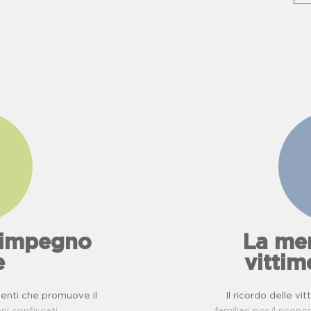
l'impegno
La mem
e
vittim
eventi che promuove il
Il ricordo delle vi