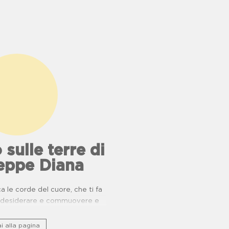
 sulle terre di
eppe Diana
 le corde del cuore, che ti fa
e, desiderare e commuovere e
nio storico culturale lungo ponti
ucina e buone pratiche.
i alla pagina