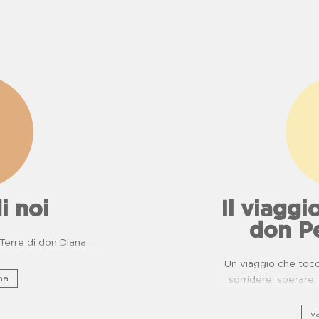
i noi
Il viaggio
don P
e Terre di don Diana
Un viaggio che tocca
na
sorridere, sperar
ripercorre il patrimo
di usanze, c
va