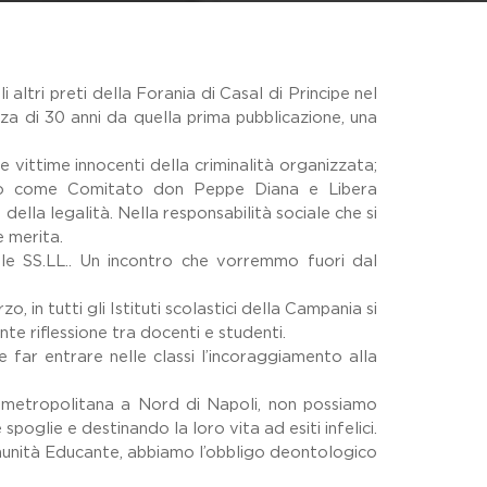
ltri preti della Forania di Casal di Principe nel
za di 30 anni da quella prima pubblicazione, una
e vittime innocenti della criminalità organizzata;
ranno come Comitato don Peppe Diana e Libera
della legalità. Nella responsabilità sociale che si
e merita.
lle SS.LL.. Un incontro che vorremmo fuori dal
.
 in tutti gli Istituti scolastici della Campania si
te riflessione tra docenti e studenti.
e far entrare nelle classi l’incoraggiamento alla
lla metropolitana a Nord di Napoli, non possiamo
oglie e destinando la loro vita ad esiti infelici.
 Comunità Educante, abbiamo l’obbligo deontologico