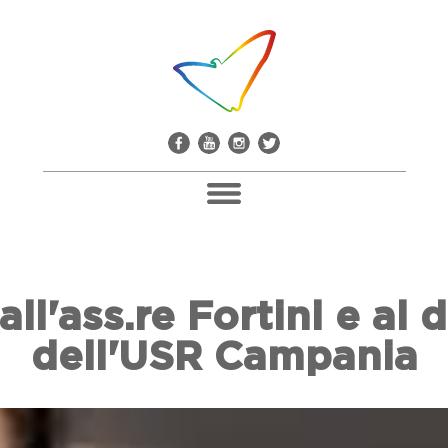
Pacco Alla Camorra
all'ass.re Fortini e al 
Don Giuseppe Diana
dell'USR Campania
Il Comitato Don Peppe Diana
Soci E Adesioni
Casa Don Diana
Mediateca E Biblioteca