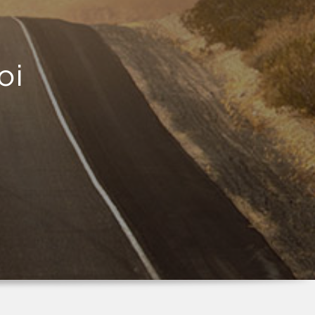
oi
che
il
e
il
don
iana
ro
..