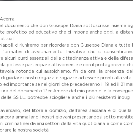
 Acerra,
el documento che don Giuseppe Diana sottoscrisse insieme agli a
te profetico ed educativo che ci impone anche oggi, a distan
attuali.
Napoli, ci riuniremo per ricordare don Giuseppe Diana e tutte l
ri formativi di avvicinamento. Iniziative che ci consenti
lcuni punti essenziali della cittadinanza attiva e della difesa 
ola potesse partecipare attivamente e con il protagonismo ch
 tavola rotonda cui auspichiamo, fin da ora, la presenza de
 guidare i nostri ragazzi e ragazze ad essere pronti alla vita
 importante se nei giorni che precederanno il 19 ed il 21 marzo,
ttura del documento ‘Per Amore del mio popolo’ e la conseguen
delle SS.LL. potrebbe sciogliere anche i più resistenti indugi 
ro aversano, del litorale domizio, dell’area sessana e di que
 ancora ammaliano i nostri giovani presentandosi sotto mentite sp
ioni criminali nei diversi settori della vita quotidiana e come
liorare la nostra società.