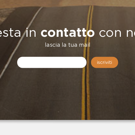
esta in
contatto
con n
...decisero 
lascia la tua mail
messaggio,
l'impegno
iscriviti
sacrificio
di
Giuseppe D
non dovesse
essere
dimenticati
.