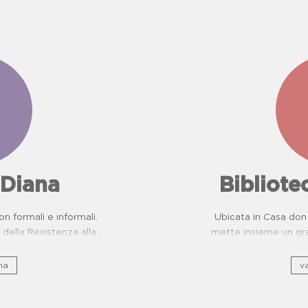
 Diana
Bibliot
on formali e informali.
Ubicata in Casa don 
della Resistenza alla
mette insieme un gra
evenzione Malattie
e, sto
ttiche per scuole.
na
va