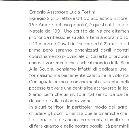
Egregio Assessore Lucia Fortini,
Egregio Sig. Direttore Ufficio Scolastico Ettore
‘Per Amore del mio popolo’, è questo il titolo d
Natale del 1991. Uno scritto dal valore altamen
profonda riflessione su alcuni temi ancora molto 
Il 19 marzo a Casal di Principe ed il 21 marzo a 
prima però saranno organizzati degli incont
coordinamento provinciale di Caserta di proporre a
rinnova vorremmo che anche il mondo della Scu
Alla Scuola, pensiamo infatti di dedicare una
formalismo ma pienamente calato nella volontà di
Con uguale animo e convincimento, sarebbe bello ed
potesse trovare una centralità attraverso la le
Siamo certi che un invito in tal senso da parte 
denuncia e alla collaborazione.
In alcuni territori, in particolar modo dell'ag
chiudere gli occhi dinanzi a quelle dinamiche che
La storia attuale ancora ci racconta di infiltraz
di fare quanto è nelle nostre possibilità per mig