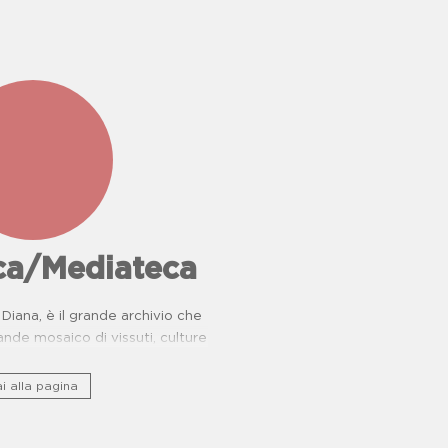
eca/Mediateca
Diana, è il grande archivio che
nde mosaico di vissuti, culture
rie di resistenza.
i alla pagina