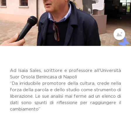
Dicono Di Noi
Il Viaggio Sulle Terre Di Don
Peppe Diana
Festival Dell'impegno Civile
Home
Memoria Delle Vittime
Comunicati Stampa
Premio Artistico Letterario
Premio Nazionale Don Peppe
Diana
Ad Isaia Sales, scrittore e professore all'Università
19 Marzo
Suor Orsola Benincasa di Napoli
Lavora Con Noi
“Da irriducibile promotore della cultura, crede nella
Gallery
forza della parola e dello studio come strumento di
liberazione. Le sue analisi mai ferme ad un elenco di
dati sono spunti di riflessione per raggiungere il
cambiamento”