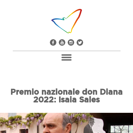
Pacco Alla Camorra
Premio nazionale don Diana
Don Giuseppe Diana
2022: Isaia Sales
Il Comitato Don Peppe Diana
Soci E Adesioni
Casa Don Diana
Mediateca E Biblioteca