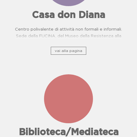
Casa don Diana
Centro polivalente di attività non formali e informali.
Sede della FUCINA, del Museo della Resistenza alla
camorra e del Centro di Prevenzione Malattie
Oncologiche. Proposte didattiche per scuole.
vai alla pagina
Biblioteca/Mediateca