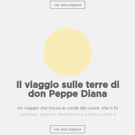
vai alla pagina
Il viaggio sulle terre di
don Peppe Diana
Un viaggio che tocca le corde del cuore, che ti fa
sorridere, sperare, desiderare e commuovere e
ripercorre il patrimonio storico culturale lungo ponti
di usanze, cucina e buone pratiche.
vai alla pagina