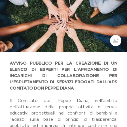
Dicono Di Noi
Il Viaggio Sulle Terre Di Don
Peppe Diana
Festival Dell'impegno Civile
Home
Memoria Delle Vittime
Comunicati Stampa
Premio Artistico Letterario
Premio Nazionale Don Peppe
Diana
AVVISO PUBBLICO PER LA CREAZIONE DI UN
ELENCO DI ESPERTI PER L'AFFIDAMENTO DI
19 Marzo
INCARICHI DI COLLABORAZIONE PER
Lavora Con Noi
L'ESPLETAMENTO DI SERVIZI EROGATI DALL’APS
Gallery
COMITATO DON PEPPE DIANA
Il Comitato don Peppe Diana, nell’ambito
dell’attuazione delle proprie attività e servizi
educativi progettuali, nei confronti di bambini e
ragazzi, sulla base di principi di trasparenza,
pubblicità ed imparzialità, intende costituire una