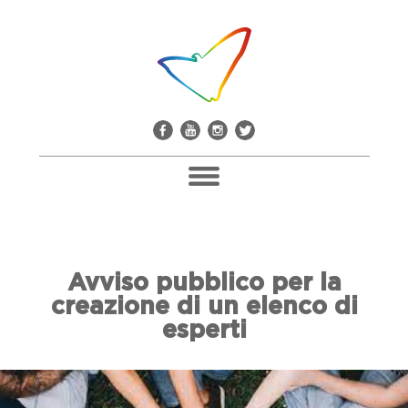
Pacco Alla Camorra
Avviso pubblico per la
Don Giuseppe Diana
creazione di un elenco di
Il Comitato Don Peppe Diana
esperti
Soci E Adesioni
Casa Don Diana
Mediateca E Biblioteca