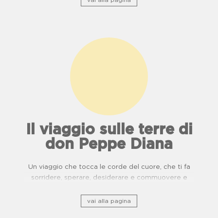
vai alla pagina
Il viaggio sulle terre di
don Peppe Diana
Un viaggio che tocca le corde del cuore, che ti fa
sorridere, sperare, desiderare e commuovere e
ripercorre il patrimonio storico culturale lungo ponti
di usanze, cucina e buone pratiche.
vai alla pagina