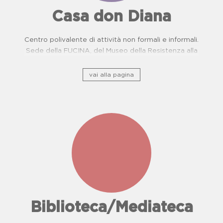
Casa don Diana
Centro polivalente di attività non formali e informali.
Sede della FUCINA, del Museo della Resistenza alla
camorra e del Centro di Prevenzione Malattie
Oncologiche. Proposte didattiche per scuole.
vai alla pagina
Biblioteca/Mediateca