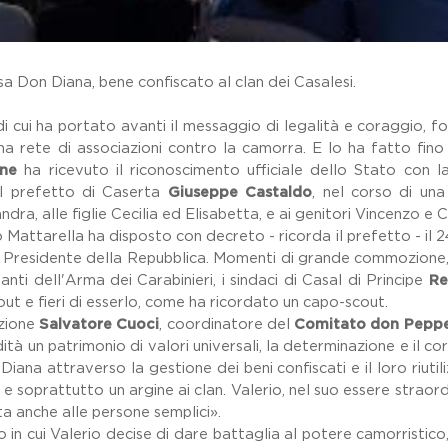
a Don Diana, bene confiscato al clan dei Casalesi.
 di cui ha portato avanti il messaggio di legalità e coraggio,
a rete di associazioni contro la camorra. E lo ha fatto fino
one
ha ricevuto il riconoscimento ufficiale dello Stato con 
al prefetto di Caserta
Giuseppe Castaldo
, nel corso di un
ra, alle figlie Cecilia ed Elisabetta, e ai genitori Vincenzo e 
 Mattarella ha disposto con decreto - ricorda il prefetto - il 2
 del Presidente della Repubblica. Momenti di grande commozione
anti dell'Arma dei Carabinieri, i sindaci di Casal di Principe
Re
ut e fieri di esserlo, come ha ricordato un capo-scout.
ozione
Salvatore Cuoci
, coordinatore del
Comitato don Peppe
ità un patrimonio di valori universali, la determinazione e il co
iana attraverso la gestione dei beni confiscati e il loro riutil
 e soprattutto un argine ai clan. Valerio, nel suo essere straor
a anche alle persone semplici».
in cui Valerio decise di dare battaglia al potere camorristic