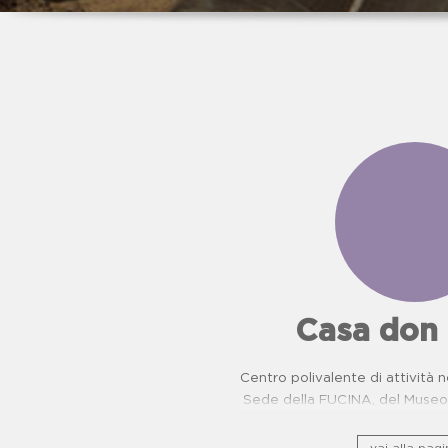
Casa don
Centro polivalente di attività n
Sede della FUCINA, del Museo 
camorra e del Centro di Pr
Oncologiche. Proposte dida