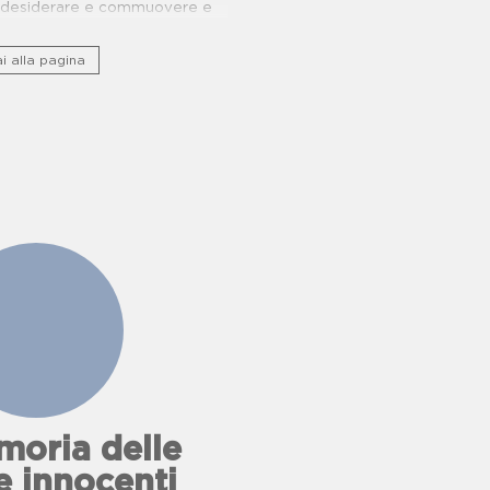
e, desiderare e commuovere e
nio storico culturale lungo ponti
ucina e buone pratiche.
i alla pagina
oria delle
e innocenti