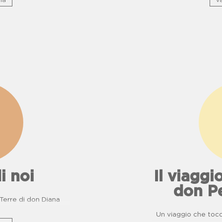
na
va
i noi
Il viaggio
don P
e Terre di don Diana
Un viaggio che tocca