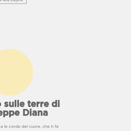
i alla pagina
 sulle terre di
eppe Diana
 le corde del cuore, che ti fa