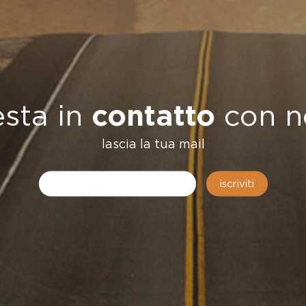
...decisero 
esta in
contatto
con n
messaggio,
lascia la tua mail
l'impegno
sacrificio
di
iscriviti
Giuseppe D
non dovesse
essere
dimenticati
.