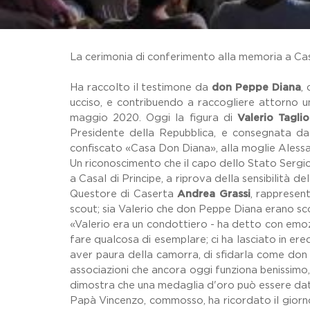
La cerimonia di conferimento alla memoria a Cas
Ha raccolto il testimone da
don Peppe Diana
,
ucciso, e contribuendo a raccogliere attorno un
maggio 2020. Oggi la figura di
Valerio Tagli
Presidente della Repubblica, e consegnata d
confiscato «Casa Don Diana», alla moglie Alessand
Un riconoscimento che il capo dello Stato Sergio
a Casal di Principe, a riprova della sensibilità
Questore di Caserta
Andrea Grassi
, rappresent
scout; sia Valerio che don Peppe Diana erano sco
«Valerio era un condottiero - ha detto con em
fare qualcosa di esemplare; ci ha lasciato in ered
aver paura della camorra, di sfidarla come don D
associazioni che ancora oggi funziona benissimo,
dimostra che una medaglia d'oro può essere dat
Papà Vincenzo, commosso, ha ricordato il giorno 