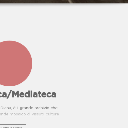
eca/Mediateca
Diana, è il grande archivio che
nde mosaico di vissuti, culture
rie di resistenza.