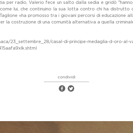
ia per radio, Valerio fece un salto dalla sedia e gridò "hann
come lui, che continuino la sua lotta contro chi ha distrutto
aglione «ha promosso tra i giovani percorsi di educazione alla l
er la costruzione di una comunità alternativa a quella criminal
naca/23_settembre_28/casal-di-principe-medaglia-d-oro-al-val
15aafa9xlk.shtml
condividi