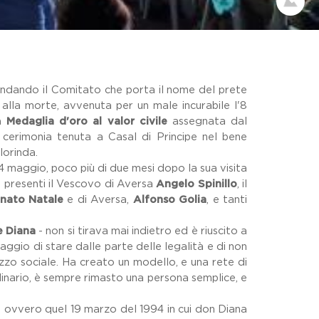
 fondando il Comitato che porta il nome del prete
 alla morte, avvenuta per un male incurabile l'8
la
Medaglia d'oro al valor civile
assegnata dal
a cerimonia tenuta a Casal di Principe nel bene
Clorinda.
4 maggio, poco più di due mesi dopo la sua visita
, presenti il Vescovo di Aversa
Angelo Spinillo
, il
nato Natale
e di Aversa,
Alfonso Golia
, e tanti
 Diana
- non si tirava mai indietro ed è riuscito a
raggio di stare dalle parte delle legalità e di non
izzo sociale. Ha creato un modello, e una rete di
dinario, è sempre rimasto una persona semplice, e
o, ovvero quel 19 marzo del 1994 in cui don Diana