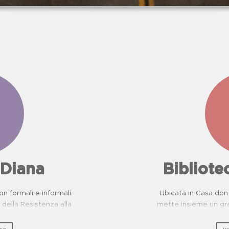
 Diana
Bibliot
on formali e informali.
Ubicata in Casa don 
della Resistenza alla
mette insieme un gra
evenzione Malattie
e, sto
ttiche per scuole.