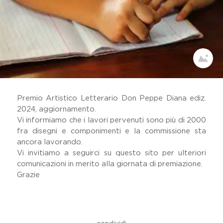
Dicono Di Noi
Il Viaggio Sulle Terre Di Don
Peppe Diana
Festival Dell'impegno Civile
Home
Memoria Delle Vittime
Comunicati Stampa
Premio Artistico Letterario
Premio Artistico Letterario Don Peppe Diana ediz.
Premio Nazionale Don Peppe
2024, aggiornamento.
Diana
Vi informiamo che i lavori pervenuti sono più di 2000
19 Marzo
fra disegni e componimenti e la commissione sta
Lavora Con Noi
ancora lavorando.
Gallery
Vi invitiamo a seguirci su questo sito per ulteriori
comunicazioni in merito alla giornata di premiazione.
Grazie