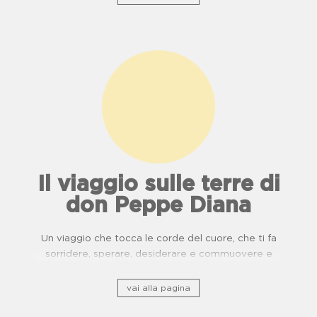
Il viaggio sulle terre di
don Peppe Diana
Un viaggio che tocca le corde del cuore, che ti fa
sorridere, sperare, desiderare e commuovere e
ripercorre il patrimonio storico culturale lungo ponti
di usanze, cucina e buone pratiche.
vai alla pagina