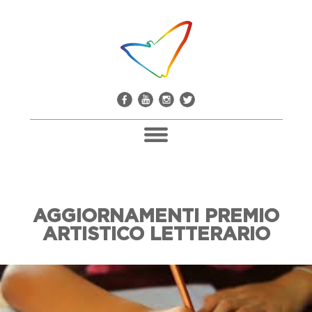
Pacco Alla Camorra
AGGIORNAMENTI PREMIO
Don Giuseppe Diana
ARTISTICO LETTERARIO
Il Comitato Don Peppe Diana
Soci E Adesioni
Casa Don Diana
Mediateca E Biblioteca