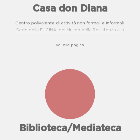
Casa don Diana
Centro polivalente di attività non formali e informali.
Sede della FUCINA, del Museo della Resistenza alla
camorra e del Centro di Prevenzione Malattie
Oncologiche. Proposte didattiche per scuole.
vai alla pagina
Biblioteca/Mediateca