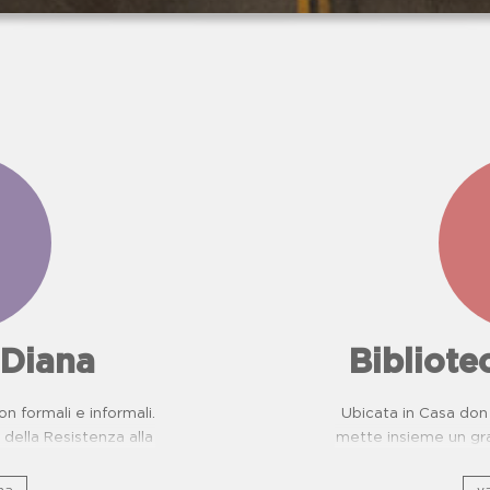
 Diana
Bibliot
on formali e informali.
Ubicata in Casa don 
della Resistenza alla
mette insieme un gra
evenzione Malattie
e, sto
ttiche per scuole.