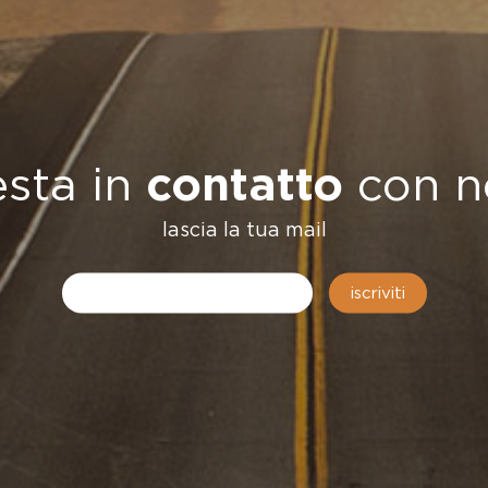
...decisero 
esta in
contatto
con n
messaggio,
l'impegno
lascia la tua mail
sacrificio
di
iscriviti
Giuseppe D
non dovesse
essere
dimenticati
.