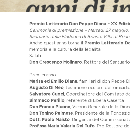
Premio Letterario Don Peppe Diana – XX Ediz
Cerimonia di premiazione – Martedì 27 maggio, 
Santuario della Madonna di Briano, Villa di Brian
Anche quest’anno torna il
Premio Letterario D
memoria e la cultura della legalità.
Saluti
Don Crescenzo Molinaro
, Rettore del Santuari
Premieranno
Marisa ed Emilio Diana
, familiari di don Peppe D
Augusto Di Meo
, testimone oculare dell’omicid
Salvatore Cuoci
, Coordinatore del Comitato d
Simmaco Perillo
, referente di Libera Caserta
Don Franco Picone
, Vicario Generale della Dioc
Don Tonino Palmese
, Presidente della Fondazio
Dott. Paolo Maisto
, Dirigente del Commissariato 
Prof.ssa Maria Valeria Del Tufo
, Pro Rettore del