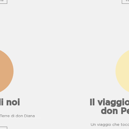
na
va
i noi
Il viaggio
don P
e Terre di don Diana
Un viaggio che tocca