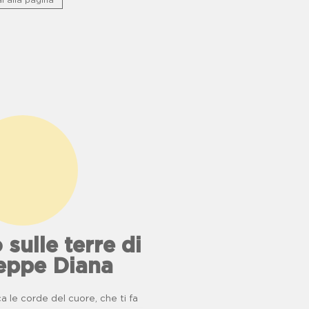
i alla pagina
 sulle terre di
eppe Diana
 le corde del cuore, che ti fa