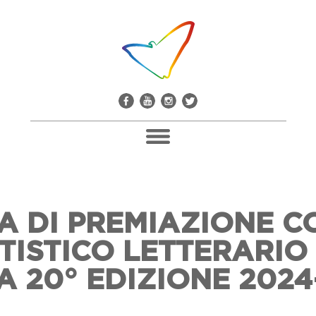
Pacco Alla Camorra
A DI PREMIAZIONE 
Don Giuseppe Diana
TISTICO LETTERARIO
Il Comitato Don Peppe Diana
Soci E Adesioni
A 20° EDIZIONE 2024
Casa Don Diana
Mediateca E Biblioteca