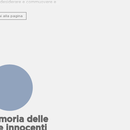
e, desiderare e commuovere e
nio storico culturale lungo ponti
ucina e buone pratiche.
i alla pagina
oria delle
e innocenti