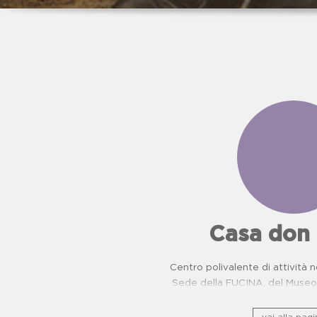
Casa don
Centro polivalente di attività n
Sede della FUCINA, del Museo 
camorra e del Centro di Pr
Oncologiche. Proposte dida