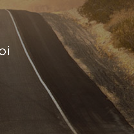
che
il
oi
e
il
don
iana
ro
..