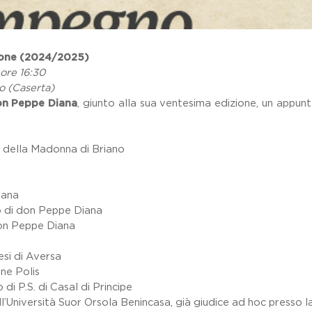
ione (2024/2025)
ore 16:30
o (Caserta)
on Peppe Diana
, giunto alla sua ventesima edizione, un appunt
o della Madonna di Briano
iana
io di don Peppe Diana
on Peppe Diana
esi di Aversa
ne Polis
di P.S. di Casal di Principe
l’Università Suor Orsola Benincasa, già giudice ad hoc presso l