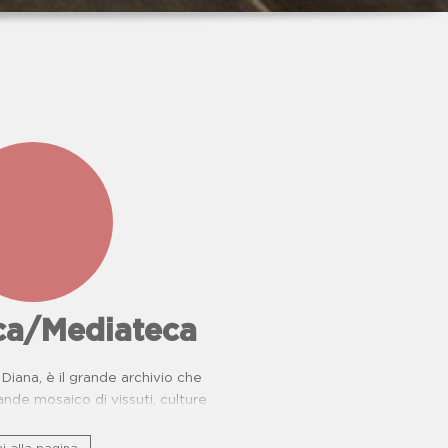
eca/Mediateca
Diana, è il grande archivio che
nde mosaico di vissuti, culture
rie di resistenza.