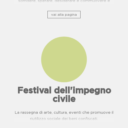
sorridere, sperare, desiderare e commuovere e
ripercorre il patrimonio storico culturale lungo ponti
di usanze, cucina e buone pratiche.
vai alla pagina
Festival dell'impegno
civile
La rassegna di arte, cultura, eventi che promuove il
riutilizzo sociale dei beni confiscati.