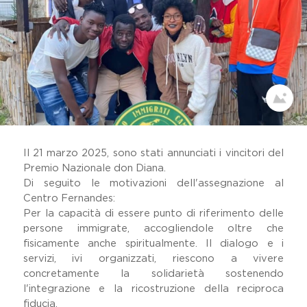
Dicono Di Noi
Il Viaggio Sulle Terre Di Don
Peppe Diana
Festival Dell'impegno Civile
Home
Memoria Delle Vittime
Comunicati Stampa
Premio Artistico Letterario
Premio Nazionale Don Peppe
Diana
Il 21 marzo 2025, sono stati annunciati i vincitori del
Premio Nazionale don Diana.
19 Marzo
Di seguito le motivazioni dell'assegnazione al
Lavora Con Noi
Centro Fernandes:
Gallery
Per la capacità di essere punto di riferimento delle
persone immigrate, accogliendole oltre che
fisicamente anche spiritualmente. Il dialogo e i
servizi, ivi organizzati, riescono a vivere
concretamente la solidarietà sostenendo
l'integrazione e la ricostruzione della reciproca
fiducia.