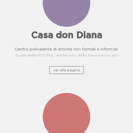
Casa don Diana
Centro polivalente di attività non formali e informali.
Sede della FUCINA, del Museo della Resistenza alla
camorra e del Centro di Prevenzione Malattie
Oncologiche. Proposte didattiche per scuole.
vai alla pagina