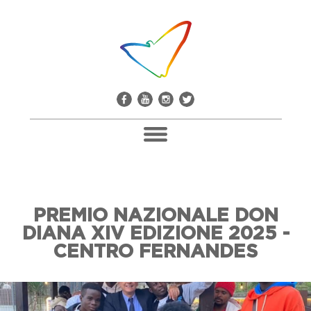
Pacco Alla Camorra
PREMIO NAZIONALE DON
Don Giuseppe Diana
DIANA XIV EDIZIONE 2025 -
Il Comitato Don Peppe Diana
CENTRO FERNANDES
Soci E Adesioni
Casa Don Diana
Mediateca E Biblioteca