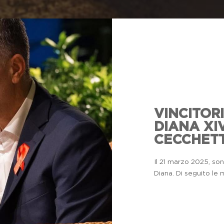
VINCITOR
DIANA XIV
CECCHETT
Il 21 marzo 2025, son
Diana. Di seguito le 