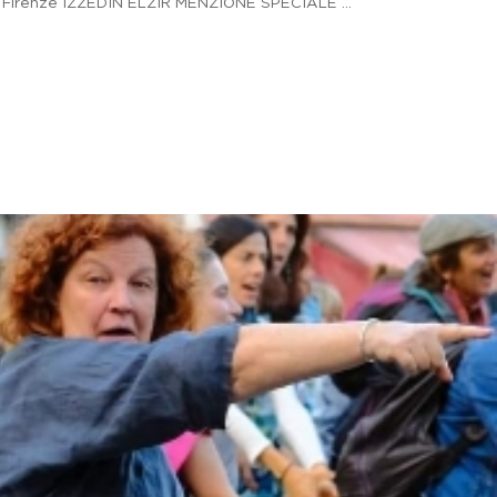
 Firenze IZZEDIN ELZIR MENZIONE SPECIALE ...
iana
ro
..