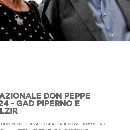
che
il
AZIONALE DON PEPPE
24 - GAD PIPERNO E
e
il
LZIR
don
DON PEPPE DIANA 2024 Al RABBINO di Firenze GAD