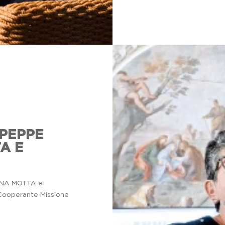
 PEPPE
A E
NNA MOTTA e
ooperante Missione