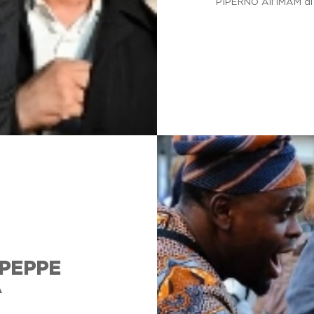
PIPERNO All’IMAM di
Giuseppe D
non dovesse
essere
dimenticati
.
 PEPPE
A