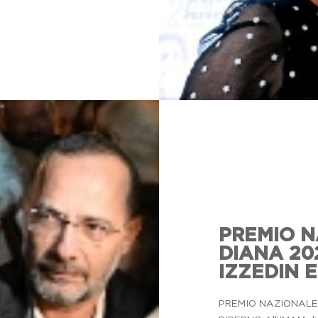
...decisero 
PREMIO N
messaggio,
DIANA 20
l'impegno
IZZEDIN E
sacrificio
di
PREMIO NAZIONALE 