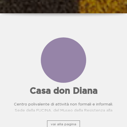
Casa don Diana
Centro polivalente di attività non formali e informali.
Sede della FUCINA, del Museo della Resistenza alla
camorra e del Centro di Prevenzione Malattie
Oncologiche. Proposte didattiche per scuole.
vai alla pagina