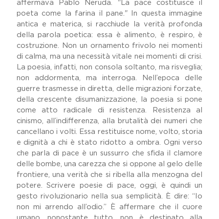
affermava Pablo Neruda. "La pace costituisce il
poeta come la farina il pane." In questa immagine
antica e materica, si racchiude la verità profonda
della parola poetica: essa è alimento, è respiro, è
costruzione. Non un ornamento frivolo nei momenti
di calma, ma una necessità vitale nei momenti di crisi.
La poesia, infatti, non consola soltanto, ma risveglia;
non addormenta, ma interroga. Nell’epoca delle
guerre trasmesse in diretta, delle migrazioni forzate,
della crescente disumanizzazione, la poesia si pone
come atto radicale di resistenza. Resistenza al
cinismo, all’indifferenza, alla brutalità dei numeri che
cancellano i volti. Essa restituisce nome, volto, storia
e dignità a chi è stato ridotto a ombra. Ogni verso
che parla di pace è un sussurro che sfida il clamore
delle bombe, una carezza che si oppone al gelo delle
frontiere, una verità che si ribella alla menzogna del
potere. Scrivere poesie di pace, oggi, è quindi un
gesto rivoluzionario nella sua semplicità. È dire: “Io
non mi arrendo all’odio.” È affermare che il cuore
umano, nonostante tutto, non è destinato alla