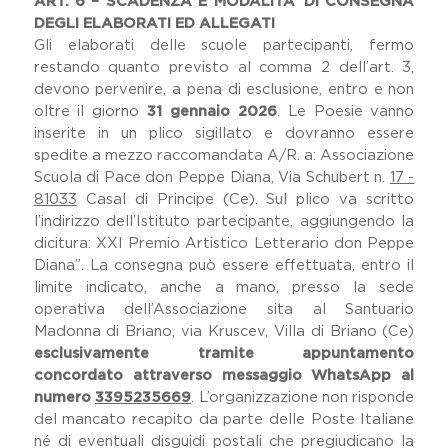
ART. 6 – SCADENZA E MODALITA’ DI CONSEGNA
DEGLI ELABORATI ED ALLEGATI
Gli elaborati delle scuole partecipanti, fermo
restando quanto previsto al comma 2 dell’art. 3,
devono pervenire, a pena di esclusione, entro e non
oltre il giorno
31 gennaio 2026
. Le Poesie vanno
inserite in un plico sigillato e dovranno essere
spedite a mezzo raccomandata A/R. a: Associazione
Scuola di Pace don Peppe Diana, Via Schubert n.
17 -
81033
Casal di Principe (Ce). Sul plico va scritto
l’indirizzo dell’Istituto partecipante, aggiungendo la
dicitura: XXI Premio Artistico Letterario don Peppe
Diana”. La consegna può essere effettuata, entro il
limite indicato, anche a mano, presso la sede
operativa dell’Associazione sita al Santuario
Madonna di Briano, via Kruscev, Villa di Briano (Ce)
esclusivamente tramite appuntamento
concordato attraverso messaggio WhatsApp al
numero
3395235669
. L’organizzazione non risponde
del mancato recapito da parte delle Poste Italiane
né di eventuali disguidi postali che pregiudicano la