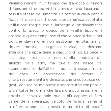
Viviamo immersi in un tempo che trabocca di rumori,
di tensioni, di crepe visibili e invisibili che lacerano il
tessuto stesso dell’umanità. Un tempo in cui la parola
“pace” è diventata, troppo spesso, un’eco svuotata,
un’illusione fragile che si infrange quotidianamente
contro lo specchio opaco della realtà. Eppure, è
proprio in questi tempi oscuri che la pace si rivela per
ciò che davvero è: non un’utopia remota, ma un
dovere morale, un’urgenza storica, un richiamo
interiore che appartiene a ciascuno di noi. La pace —
autentica, sostanziale, non quella imposta dal
silenzio delle armi, ma quella che nasce dal
riconoscimento dell’altro — non può essere frutto
del caso né concessione del potere. È
un’architettura lenta e delicata, che si costruisce con
gesti, con scelte, ma anche e soprattutto con parole.
E tra tutte le forme che la parola può assumere, la
poesia è senza dubbio quella più capace di farsi
carne della speranza, veicolo dell’anima, seme di
trasformazione. "La poesia è un atto di pace",