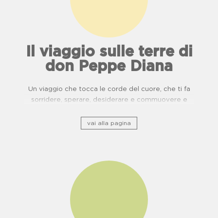
Il viaggio sulle terre di
don Peppe Diana
Un viaggio che tocca le corde del cuore, che ti fa
sorridere, sperare, desiderare e commuovere e
ripercorre il patrimonio storico culturale lungo ponti
di usanze, cucina e buone pratiche.
vai alla pagina