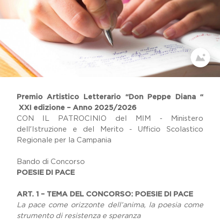
Dicono Di Noi
Il Viaggio Sulle Terre Di Don
Peppe Diana
Festival Dell'impegno Civile
Home
Memoria Delle Vittime
Comunicati Stampa
Premio Artistico Letterario
Premio Artistico Letterario “Don Peppe Diana “
Premio Nazionale Don Peppe
XXI edizione – Anno 2025/2026
Diana
CON IL PATROCINIO del MIM - Ministero
19 Marzo
dell'Istruzione e del Merito - Ufficio Scolastico
Lavora Con Noi
Regionale per la Campania
Gallery
Bando di Concorso
POESIE DI PACE
ART. 1 – TEMA DEL CONCORSO: POESIE DI PACE
La pace come orizzonte dell’anima, la poesia come
strumento di resistenza e speranza