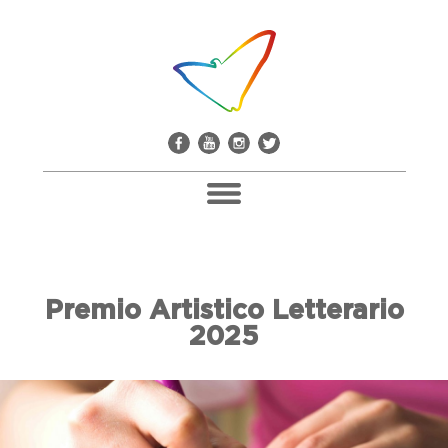
Pacco Alla Camorra
Premio Artistico Letterario
Don Giuseppe Diana
2025
Il Comitato Don Peppe Diana
Soci E Adesioni
Casa Don Diana
Mediateca E Biblioteca