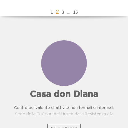
2
1
3
...
15
Casa don Diana
Centro polivalente di attività non formali e informali.
Sede della FUCINA, del Museo della Resistenza alla
camorra e del Centro di Prevenzione Malattie
Oncologiche. Proposte didattiche per scuole.
vai alla pagina