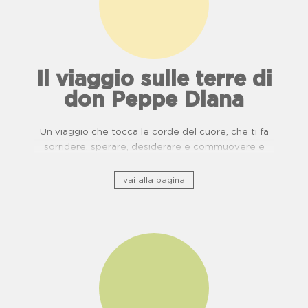
Il viaggio sulle terre di
don Peppe Diana
Un viaggio che tocca le corde del cuore, che ti fa
sorridere, sperare, desiderare e commuovere e
ripercorre il patrimonio storico culturale lungo ponti
di usanze, cucina e buone pratiche.
vai alla pagina