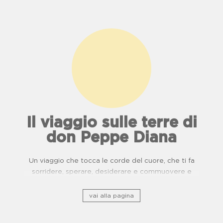
Il viaggio sulle terre di
don Peppe Diana
Un viaggio che tocca le corde del cuore, che ti fa
sorridere, sperare, desiderare e commuovere e
ripercorre il patrimonio storico culturale lungo ponti
di usanze, cucina e buone pratiche.
vai alla pagina