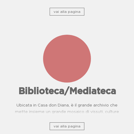
camorra e del Centro di Prevenzione Malattie
Oncologiche. Proposte didattiche per scuole.
vai alla pagina
Biblioteca/Mediateca
Ubicata in Casa don Diana, è il grande archivio che
mette insieme un grande mosaico di vissuti, culture
e, storie di resistenza.
vai alla pagina