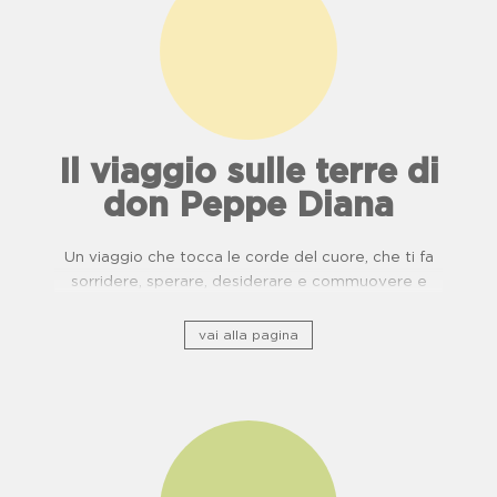
Il viaggio sulle terre di
don Peppe Diana
Un viaggio che tocca le corde del cuore, che ti fa
sorridere, sperare, desiderare e commuovere e
ripercorre il patrimonio storico culturale lungo ponti
di usanze, cucina e buone pratiche.
vai alla pagina